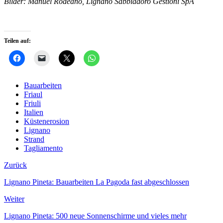
Bilder: Manuel Rodeano, Lignano Sabbiadoro Gestioni SpA
Teilen auf:
Bauarbeiten
Friaul
Friuli
Italien
Küstenerosion
Lignano
Strand
Tagliamento
Zurück
Lignano Pineta: Bauarbeiten La Pagoda fast abgeschlossen
Weiter
Lignano Pineta: 500 neue Sonnenschirme und vieles mehr